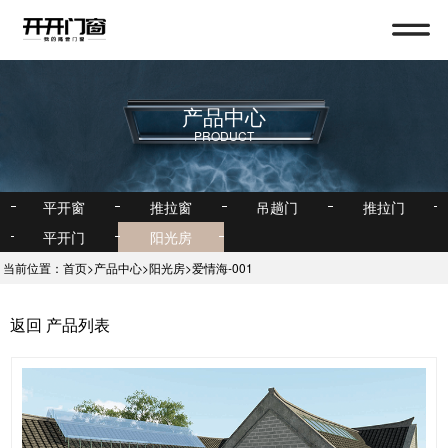
产品中心
首页
PRODUCT
关于我们
产品中心
平开窗
推拉窗
吊趟门
推拉门
新闻中心
平开门
阳光房
当前位置：
首页
>
产品中心
>
阳光房
>
爱情海-001
招商加盟
联系我们
返回
产品列表